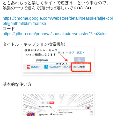
ともあれもっと楽しくサイトで遊ぼう！という事なので、
娯楽の一つで遊んで頂ければ嬉しいです(●´ω`●)
https://chrome.google.com/webstore/detail/peasuke/afjjekcbl
bfnjjhnlhmflbkmlfhalnka
コード：
https://github.com/popowa/sousaku/tree/master/PeaSuke
タイトル・キャプション検索機能
基本的な使い方