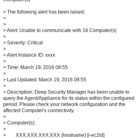
> The following alert has been raised:
>
>
> Alert: Unable to communicate with 16 Computer(s)
>
> Severity: Critical
>
> Alert Instance ID: xxxx
>
> Time: March 19, 2016 08:55
>
> Last Updated: March 19, 2016 08:55
>
> Description: Deep Security Manager has been unable to
query the Agent/Appliance for its status within the configured
period. Please check your network configuration and the
affected Computer's connectivity.
>
> Computer(s):
>
> XXX.XXX.XXX.XXX (hostname) [i-ec2id]