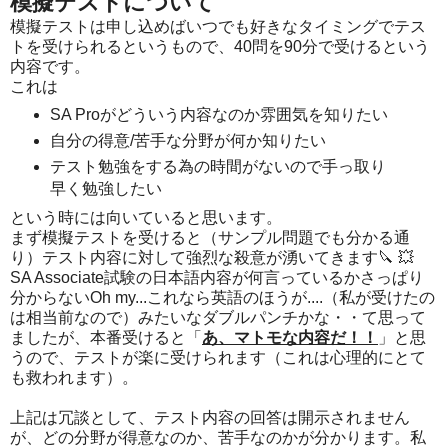
模擬テストについて
模擬テストは申し込めばいつでも好きなタイミングでテス
トを受けられるというもので、40問を90分で受けるという
内容です。
これは
SA Proがどういう内容なのか雰囲気を知りたい
自分の得意/苦手な分野が何か知りたい
テスト勉強をする為の時間がないので手っ取り
早く勉強したい
という時には向いていると思います。
まず模擬テストを受けると（サンプル問題でも分かる通
り）テスト内容に対して強烈な殺意が湧いてきます🔪 💥
SA Associate試験の日本語内容が何言っているかさっぱり
分からないOh my...これなら英語のほうが....（私が受けたの
は相当前なので）みたいなダブルパンチかな・・て思って
ましたが、本番受けると「
あ、マトモな内容だ！！
」と思
うので、テストが楽に受けられます（これは心理的にとて
も救われます）。
上記は冗談として、テスト内容の回答は開示されません
が、どの分野が得意なのか、苦手なのかが分かります。私