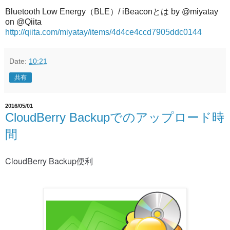
Bluetooth Low Energy（BLE）/ iBeaconとは by @miyatay
on @Qiita
http://qiita.com/miyatay/items/4d4ce4ccd7905ddc0144
Date:
10:21
共有
2016/05/01
CloudBerry Backupでのアップロード時
間
CloudBerry Backup便利