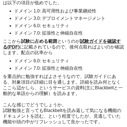
は以下の項目が低めでした。
ドメイン 1.0: 高可用性および事業継続性
ドメイン 3.0: デプロイメントマネージメント
ドメイン 6.0: セキュリティ
ドメイン 7.0: 拡張性と伸縮自在性
ここから
試験に占める範囲
というのが
試験ガイドを確認す
る(PDF)
に記載されているので、後何点取ればよいのか確認
します。配点の比率から
ドメイン 6.0: セキュリティ
ドメイン 7.0: 拡張性と伸縮自在性
を重点的に勉強すればよさそうなので、試験ガイドにあ
る、対象項目の詳細に目を通します。詳細を読み何となく
ここら辺かしら、というサービスの資料(主にBlackbeltと一
般的な単語からの理解）を読みます。
こんな感じでどうでしょうか。
試験勉強と言ってもBlackbeltを読み返して気になる機能の
ドキュメントを読む、という程度でしたが、見逃していた
機能や頭の中がリフレッシュして良かったです。