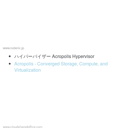
www.nutanix.jp
ハイパーバイザー Acropolis Hypervisor
Acropolis - Converged Storage, Compute, and
Virtualization
www.cloudsharedoffice.com