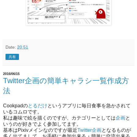
Date:
20:51
共有
2016/06/15
Twitter企画の簡単キャラシ一覧作成方
法
Cookpadの
とるだけ
というアプリに毎日食事を急かされて
いるコムロです。
私は趣味で絵を描くのですが、カテゴリーとしては
企画
と
いうのが好きでよく参加してます。
基本はPixivメインなのですが最近
Twitter企画
となるものが
多く出てまして、お手軽に参加出来る・簡単に交流出来る