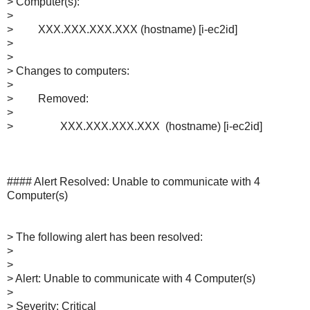
> Computer(s):
>
> XXX.XXX.XXX.XXX (hostname) [i-ec2id]
>
>
> Changes to computers:
>
> Removed:
>
> XXX.XXX.XXX.XXX (hostname) [i-ec2id]
#### Alert Resolved: Unable to communicate with 4
Computer(s)
> The following alert has been resolved:
>
>
> Alert: Unable to communicate with 4 Computer(s)
>
> Severity: Critical