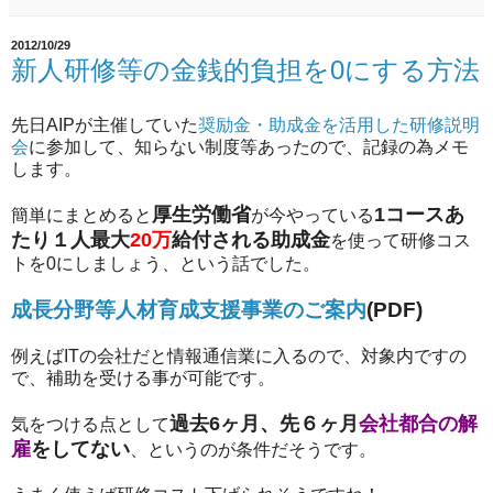
2012/10/29
新人研修等の金銭的負担を0にする方法
先日AIPが主催していた
奨励金・助成金を活用した研修説明
会
に参加して、知らない制度等あったので、記録の為メモ
します。
厚生労働省
1コースあ
簡単にまとめると
が今やっている
たり１人最大
20万
給付される助成金
を使って研修コス
トを0にしましょう、という話でした。
成長分野等人材育成支援事業のご案内
(PDF)
例えばITの会社だと情報通信業に入るので、対象内ですの
で、補助を受ける事が可能です。
過去6ヶ月、先６ヶ月
会社都合の解
気をつける点として
雇
をしてない
、というのが条件だそうです。