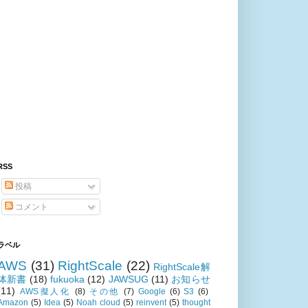
RSS
投稿
コメント
ラベル
AWS
(31)
RightScale
(22)
RightScale解
体新書
(18)
fukuoka
(12)
JAWSUG
(11)
お知らせ
(11)
AWS擬人化
(8)
その他
(7)
Google
(6)
S3
(6)
Amazon
(5)
Idea
(5)
Noah cloud
(5)
reinvent
(5)
thought