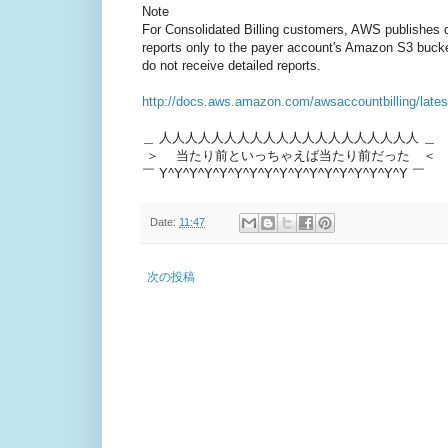
Note
For Consolidated Billing customers, AWS publishes de
reports only to the payer account's Amazon S3 buck
do not receive detailed reports.
http://docs.aws.amazon.com/awsaccountbilling/late
＿ 人人人人人人人人人人人人人人人人人人人人 ＿
＞ 当たり前といっちゃえば当たり前だった ＜
￣ Y^Y^Y^Y^Y^Y^Y^Y^Y^Y^Y^Y^Y^Y^Y^Y^Y ￣
Date:
11:47
次の投稿