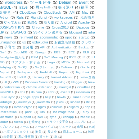
(5)
wordpress
(5)
ツール紹介
(5)
Debian
(4)
Event
(4)
MySQL
(4)
Travel
(4)
思った事
(4)
振り返り
(4)
福岡
(4)
落書き
(4)
CloudExpo
(3)
CloudStack
(3)
IAM
(3)
Mac
(3)
Python
(3)
Rails
(3)
RightScript
(3)
workspaces
(3)
お絵描き
(3)
やってみた
(3)
勉強会
(3)
折り紙
(3)
Android
(2)
Apache
(2)
COSPLAYTHON
(2)
Chrome
(2)
Cross2013
(2)
Datadog
(2)
EIP
(2)
JAWS-UG
(2)
S3イケメン過ぎる
(2)
blogspot
(2)
infra
(2)
news
(2)
re:Invent
(2)
sponsorship
(2)
spot
(2)
startup
(2)
tuningathon
(2)
ux
(2)
uxfukuoka
(2)
お役立ち情報
(2)
クラウド
(2)
子育て
(2)
自分用
(2)
API
(1)
Authentication
(1)
Backup
(1)
Chef
(1)
CouchDB
(1)
Django
(1)
EBS
(1)
EC2
(1)
ELB
(1)
Eucalyptus擬人化
(1)
G2M
(1)
GoToMeeting
(1)
IDCF
(1)
IE
(1)
IIJ
GIO
(1)
ITアダルト女子会
(1)
Lego
(1)
MODx
(1)
Microsoft
(1)
Mobylog
(1)
NoSQL
(1)
Noクレーム
(1)
OnRamp
(1)
Oracle
(1)
Puppet
(1)
Rackspace
(1)
Redshift
(1)
Report
(1)
RightLink
(1)
Route53
(1)
SPAM
(1)
Security
(1)
Trusted Advisor
(1)
Twitter企画
1)
UI
(1)
VPS
(1)
Windows Server
(1)
backlog
(1)
blogger
(1)
brew
1)
certification
(1)
chrome extension
(1)
cloudgirl
(1)
cloudtrail
(1)
cross2014
(1)
dns
(1)
do.com
(1)
error
(1)
events
(1)
extension
(1)
future sync
(1)
google apps
(1)
help
(1)
howto
(1)
iTunes Store
(1)
tadultgirl
(1)
jawsdays
(1)
jawsfesta
(1)
jawsu
(1)
kinesis
(1)
life
(1)
lolipop
(1)
movabletype
(1)
nginx
(1)
nimbula
(1)
origami
(1)
php
(1)
presentation
(1)
price
(1)
rds
(1)
rss-image-feed
(1)
ruby
(1)
salesforce
(1)
support
(1)
swx
(1)
sync
(1)
xenapp
(1)
zabbix
(1)
zabbiz
(1)
zocalo
(1)
お絵かき
(1)
クラウド女子会
(1)
コスプレ
(1)
コ
スプレソン
(1)
メール
(1)
メールワイズ
(1)
リュック
(1)
出張
(1)
名刺
1)
小室プロジェクト
(1)
抱負
(1)
擬人化
(1)
日本ニュース
(1)
映画
1)
未分類
(1)
私の仕事術
(1)
貰った
(1)
車
(1)