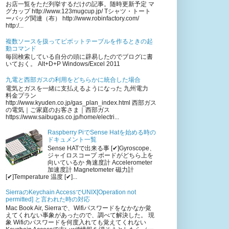
お店一覧をただ列挙するだけの記事。随時更新予定 マ
グカップ http://www.123mugcup.jp/ Tシャツ・トート
ーバッグ関連（布） http://www.robinfactory.com/
http:/...
複数ソースを扱ってピボットテーブルを作るときの起
動コマンド
毎回検索している自分の頭に辟易したのでブログに書
いておく。 Alt+D+P Windows/Excel 2011
九電と西部ガスの利用をどちらかに統合した場合
電気とガスを一緒に支払えるようになった 九州電力
料金プラン
http://www.kyuden.co.jp/gas_plan_index.html 西部ガス
の電気｜ご家庭のお客さま｜西部ガス
https://www.saibugas.co.jp/home/electri...
Raspberry PiでSense Hatを始める時の
ドキュメント一覧
Sense HATで出来る事 [✔︎]Gyroscope、
ジャイロスコープ ボードがどちら上を
向いているか 角速度計 Accelerometer
加速度計 Magnetometer 磁力計
[✔︎]Temperature 温度 [✔︎]...
SierraのKeychain AccessでUNIX[Operation not
permitted] と言われた時の対応
Mac Book Air, Sierraで、Wifiパスワードをなかなか覚
えてくれない事象があったので、調べて解決した。 現
象 Wifiのパスワードを何度入れても覚えてくれない