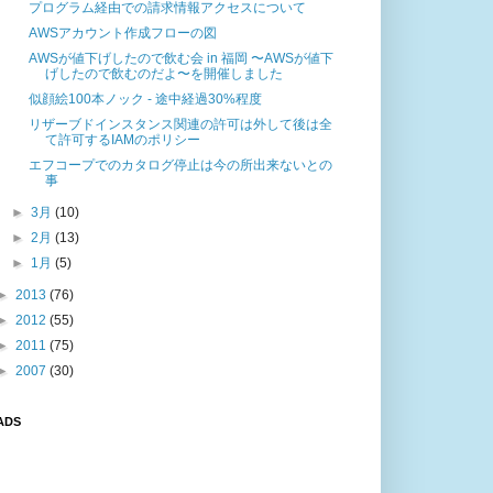
プログラム経由での請求情報アクセスについて
AWSアカウント作成フローの図
AWSが値下げしたので飲む会 in 福岡 〜AWSが値下
げしたので飲むのだよ〜を開催しました
似顔絵100本ノック - 途中経過30%程度
リザーブドインスタンス関連の許可は外して後は全
て許可するIAMのポリシー
エフコープでのカタログ停止は今の所出来ないとの
事
►
3月
(10)
►
2月
(13)
►
1月
(5)
►
2013
(76)
►
2012
(55)
►
2011
(75)
►
2007
(30)
ADS