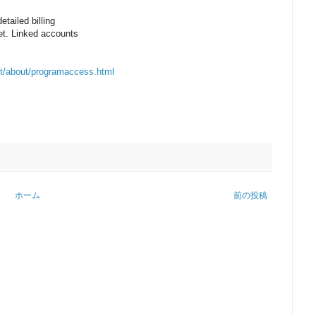
tailed billing
et. Linked accounts
st/about/programaccess.html
ホーム
前の投稿