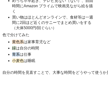
めっちゃ早起き、テレビ見ない（ない）、自由
時間にAmazon プライムで映画見ながら絵を描
く
買い物はほとんどオンラインで、食材等は一週
間に2回ほど近くのサニーでまとめ買いをする
（大体5000円/回ぐらい）
色で分けてみた
黄色系
は家事育児など
緑
は自分の時間
青系
は仕事
小麦色
は睡眠
自分の時間を見直すことで、大事な時間をどうやって使うか