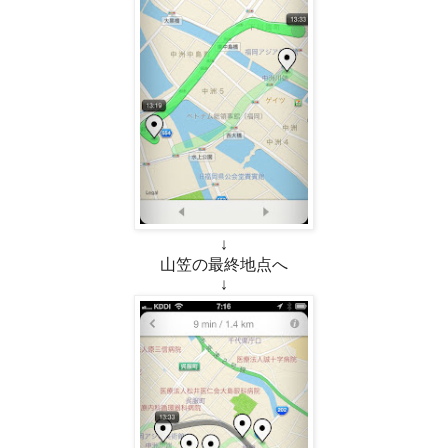
↓
山笠の最終地点へ
↓