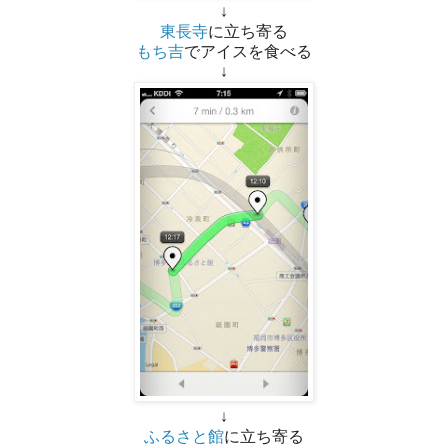
↓
東長寺
に立ち寄る
もち吉
でアイスを食べる
↓
↓
ふるさと館
に立ち寄る