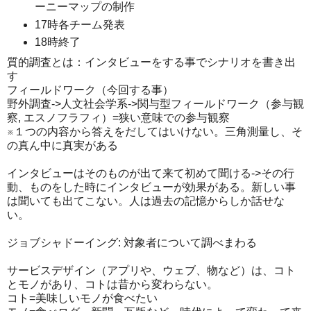
ーニーマップの制作
17時各チーム発表
18時終了
質的調査とは：インタビューをする事でシナリオを書き出
す
フィールドワーク（今回する事）
野外調査->人文社会学系->関与型フィールドワーク（参与観
察, エスノフラフィ）=狭い意味での参与観察
※１つの内容から答えをだしてはいけない。三角測量し、そ
の真ん中に真実がある
インタビューはそのものが出て来て初めて聞ける->その行
動、ものをした時にインタビューが効果がある。新しい事
は聞いても出てこない。人は過去の記憶からしか話せな
い。
ジョブシャドーイング: 対象者について調べまわる
サービスデザイン（アプリや、ウェブ、物など）は、コト
とモノがあり、コトは昔から変わらない。
コト=美味しいモノが食べたい