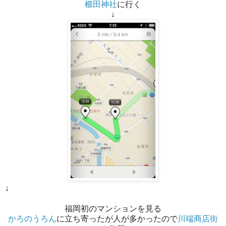
櫛田神社
に行く
↓
↓
福岡初のマンションを見る
かろのうろん
に立ち寄ったが人が多かったので
川端商店街