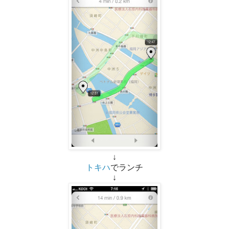
↓
トキハ
でランチ
↓