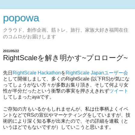
popowa
クラウド、創作企画、筋トレ、旅行、家族大好き福岡在住
のコムロがお届けします
2011/05/22
RightScaleを解き明かす~プロローグ~
先日
RightScale Hackathon
を
RightScale Japanユーザー会
として開催しまして、多くのRightScale (以下RS)が気にな
ってしょうがない方々が多数お集り頂き、そして何より女
性が半分だったという衝撃の事実を押さえきれず
ツイート
してしまったayaです。
ご存知の方もいるかもしれませんが、私は仕事柄よくイベ
ントなどでRSの宣伝やマーケティングをしていますが、技
術的により深く知る事が出来たので、その詳細を連載（と
いうほどでもないですが）していこうと思います。