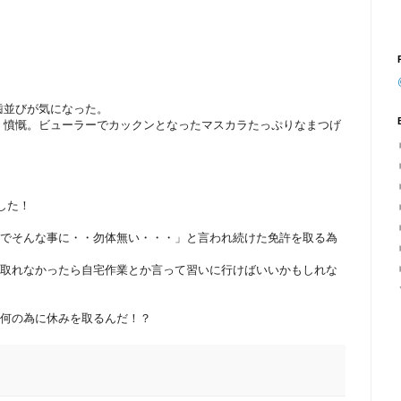
歯並びが気になった。
。憤慨。ビューラーでカックンとなったマスカラたっぷりなまつげ
した！
んでそんな事に・・勿体無い・・・」と言われ続けた免許を取る為
あ取れなかったら自宅作業とか言って習いに行けばいいかもしれな
（何の為に休みを取るんだ！？