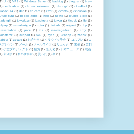
1)
UI
(1)
VPS
(1)
Windows Server
(1)
backlog
(1)
blogger
(1)
brew
1)
certification
(1)
chrome extension
(1)
cloudgirl
(1)
cloudtrail
(1)
cross2014
(1)
dns
(1)
do.com
(1)
error
(1)
events
(1)
extension
(1)
future sync
(1)
google apps
(1)
help
(1)
howto
(1)
iTunes Store
(1)
tadultgirl
(1)
jawsdays
(1)
jawsfesta
(1)
jawsu
(1)
kinesis
(1)
life
(1)
lolipop
(1)
movabletype
(1)
nginx
(1)
nimbula
(1)
origami
(1)
php
(1)
presentation
(1)
price
(1)
rds
(1)
rss-image-feed
(1)
ruby
(1)
salesforce
(1)
support
(1)
swx
(1)
sync
(1)
xenapp
(1)
zabbix
(1)
zabbiz
(1)
zocalo
(1)
お絵かき
(1)
クラウド女子会
(1)
コスプレ
(1)
コ
スプレソン
(1)
メール
(1)
メールワイズ
(1)
リュック
(1)
出張
(1)
名刺
1)
小室プロジェクト
(1)
抱負
(1)
擬人化
(1)
日本ニュース
(1)
映画
1)
未分類
(1)
私の仕事術
(1)
貰った
(1)
車
(1)