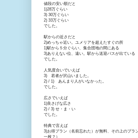
値段の安い順だと
1)28万ぐらい
3) 30万ぐらい
2) 33万ぐらい
でした。
駅からの近さだと
2)めっちゃ近い。ユメリアを超えたすぐの所
1)駅から５分ぐらい、集合団地の間にある
3)ありえない位、遠い。駅から送迎バスが出ている
でした。
人気度合いでいえば
3) 若者が沢山いました。
2) / 1) あんまり人がいなかった。
でした。
広さでいえば
1)良さげな広さ
2) / 3) せ・ま・い
でした。
特典で言えば
3)お得プラン（名前忘れた）が無料、その上のプラ
一枚？）