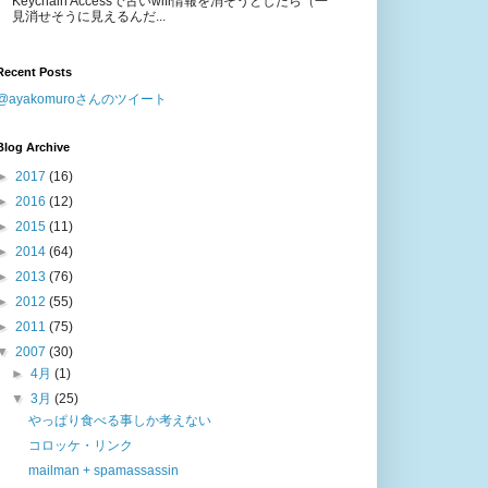
Keychain Accessで古いwifi情報を消そうとしたら（一
見消せそうに見えるんだ...
Recent Posts
@ayakomuroさんのツイート
Blog Archive
►
2017
(16)
►
2016
(12)
►
2015
(11)
►
2014
(64)
►
2013
(76)
►
2012
(55)
►
2011
(75)
▼
2007
(30)
►
4月
(1)
▼
3月
(25)
やっぱり食べる事しか考えない
コロッケ・リンク
mailman + spamassassin