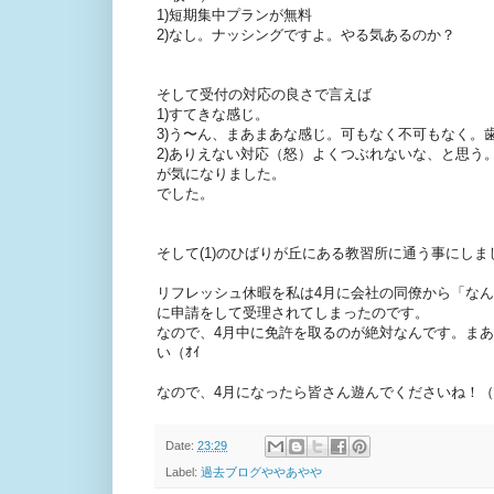
1)短期集中プランが無料
2)なし。ナッシングですよ。やる気あるのか？
そして受付の対応の良さで言えば
1)すてきな感じ。
3)う〜ん、まあまあな感じ。可もなく不可もなく。
2)ありえない対応（怒）よくつぶれないな、と思う
が気になりました。
でした。
そして(1)のひばりが丘にある教習所に通う事にしま
リフレッシュ休暇を私は4月に会社の同僚から「な
に申請をして受理されてしまったのです。
なので、4月中に免許を取るのが絶対なんです。ま
い（ｵｲ
なので、4月になったら皆さん遊んでくださいね！
Date:
23:29
Label:
過去ブログややあやや