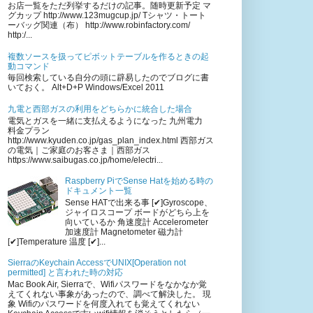
お店一覧をただ列挙するだけの記事。随時更新予定 マ
グカップ http://www.123mugcup.jp/ Tシャツ・トート
ーバッグ関連（布） http://www.robinfactory.com/
http:/...
複数ソースを扱ってピボットテーブルを作るときの起
動コマンド
毎回検索している自分の頭に辟易したのでブログに書
いておく。 Alt+D+P Windows/Excel 2011
九電と西部ガスの利用をどちらかに統合した場合
電気とガスを一緒に支払えるようになった 九州電力
料金プラン
http://www.kyuden.co.jp/gas_plan_index.html 西部ガス
の電気｜ご家庭のお客さま｜西部ガス
https://www.saibugas.co.jp/home/electri...
Raspberry PiでSense Hatを始める時の
ドキュメント一覧
Sense HATで出来る事 [✔︎]Gyroscope、
ジャイロスコープ ボードがどちら上を
向いているか 角速度計 Accelerometer
加速度計 Magnetometer 磁力計
[✔︎]Temperature 温度 [✔︎]...
SierraのKeychain AccessでUNIX[Operation not
permitted] と言われた時の対応
Mac Book Air, Sierraで、Wifiパスワードをなかなか覚
えてくれない事象があったので、調べて解決した。 現
象 Wifiのパスワードを何度入れても覚えてくれない