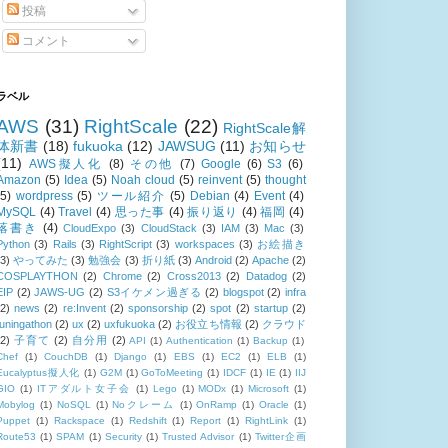
投稿
コメント
ラベル
AWS
(31)
RightScale
(22)
RightScale解
体新書
(18)
fukuoka
(12)
JAWSUG
(11)
お知らせ
(11)
AWS擬人化
(8)
その他
(7)
Google
(6)
S3
(6)
Amazon
(5)
Idea
(5)
Noah cloud
(5)
reinvent
(5)
thought
(5)
wordpress
(5)
ツール紹介
(5)
Debian
(4)
Event
(4)
MySQL
(4)
Travel
(4)
思った事
(4)
振り返り
(4)
福岡
(4)
落書き
(4)
CloudExpo
(3)
CloudStack
(3)
IAM
(3)
Mac
(3)
Python
(3)
Rails
(3)
RightScript
(3)
workspaces
(3)
お絵描き
(3)
やってみた
(3)
勉強会
(3)
折り紙
(3)
Android
(2)
Apache
(2)
COSPLAYTHON
(2)
Chrome
(2)
Cross2013
(2)
Datadog
(2)
EIP
(2)
JAWS-UG
(2)
S3イケメン過ぎる
(2)
blogspot
(2)
infra
(2)
news
(2)
re:Invent
(2)
sponsorship
(2)
spot
(2)
startup
(2)
tuningathon
(2)
ux
(2)
uxfukuoka
(2)
お役立ち情報
(2)
クラウド
(2)
子育て
(2)
自分用
(2)
API
(1)
Authentication
(1)
Backup
(1)
Chef
(1)
CouchDB
(1)
Django
(1)
EBS
(1)
EC2
(1)
ELB
(1)
Eucalyptus擬人化
(1)
G2M
(1)
GoToMeeting
(1)
IDCF
(1)
IE
(1)
IIJ
GIO
(1)
ITアダルト女子会
(1)
Lego
(1)
MODx
(1)
Microsoft
(1)
Mobylog
(1)
NoSQL
(1)
Noクレーム
(1)
OnRamp
(1)
Oracle
(1)
Puppet
(1)
Rackspace
(1)
Redshift
(1)
Report
(1)
RightLink
(1)
Route53
(1)
SPAM
(1)
Security
(1)
Trusted Advisor
(1)
Twitter企画