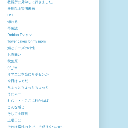
教習所に見学しに行きました。
器用以上賢明未満
OSC
惚れる
再確認
Debian Tシャツ
flower cakes for my mom
鯖とチーズの相性
お腹痛い
秋葉原
(;^_^A
オマエは本当にサポセンか
今日はふぐだ
ちょっとちょっとちょっと
うにゃー
むむ・・・ここに行かねば
こんな感じ
そして土曜日
土曜日は
それは犠牲の上でこそ成り立つのだ。